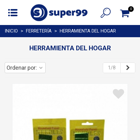
0
INICIO
>
FERRETERÍA
>
HERRAMIENTA DEL HOGAR
HERRAMIENTA DEL HOGAR
Sigu
Ordenar por:
1/8