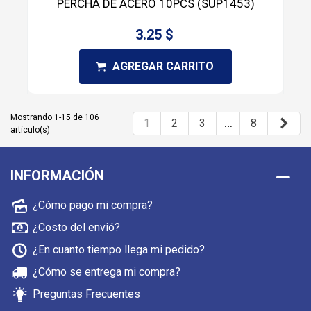
PERCHA DE ACERO 10PCS (SUP1453)
3.25 $
AGREGAR CARRITO
Mostrando 1-15 de 106
…
Sigu
1
2
3
8
artículo(s)
INFORMACIÓN
¿Cómo pago mi compra?
¿Costo del envió?
¿En cuanto tiempo llega mi pedido?
¿Cómo se entrega mi compra?
Preguntas Frecuentes