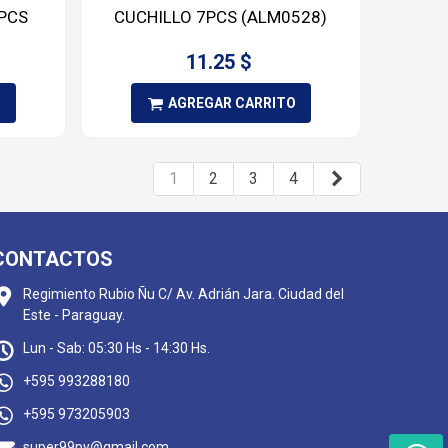
PCS
CUCHILLO 7PCS (ALM0528)
11.25 $
O
AGREGAR CARRITO
Siguiente
1
2
3
4
CONTACTOS
Regimiento Rubio Ñu C/ Av. Adrián Jara. Ciudad del
Este - Paraguay.
Lun - Sab: 05:30 Hs - 14:30 Hs.
+595 993288180
+595 973205903
super99py@gmail.com