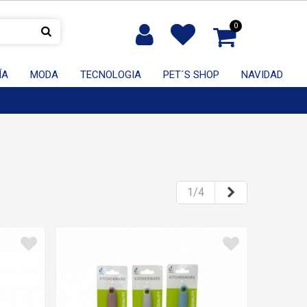
0
ÍA
MODA
TECNOLOGIA
PET´S SHOP
NAVIDAD
O
Siguiente
1/4