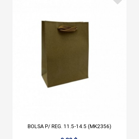
BOLSA P/ REG. 11.5-14.5 (MK2356)