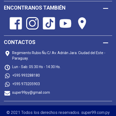
ENCONTRANOS TAMBIÉN
CONTACTOS
Regimiento Rubio Ñu C/ Av. Adrián Jara. Ciudad del Este -
Paraguay.
Lun - Sab: 05:30 Hs - 14:30 Hs.
+595 993288180
+595 973205903
super99py@gmail.com
© 2021 Todos los derechos reservados. super99.com.py