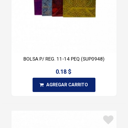
BOLSA P/ REG. 11-14 PEQ (SUP0948)
0.18 $
AGREGAR CARRITO