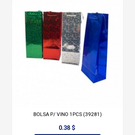
BOLSA P/ VINO 1PCS (39281)
0.38 $