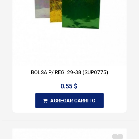
BOLSA P/ REG. 29-38 (SUP0775)
0.55 $
AGREGAR CARRITO