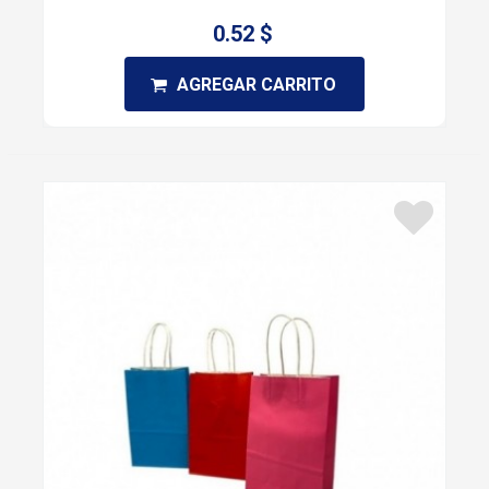
0.52 $
AGREGAR CARRITO