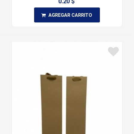
0.20 $
AGREGAR CARRITO