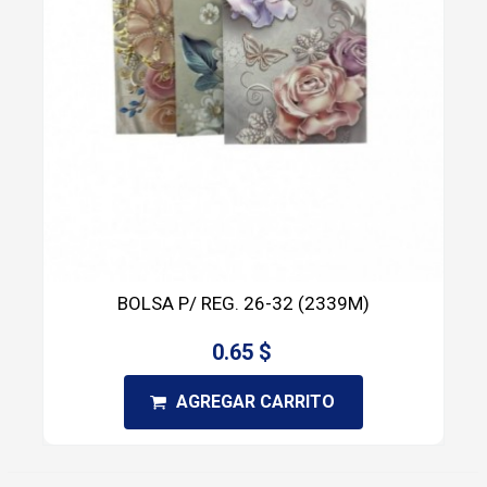
BOLSA P/ REG. 26-32 (2339M)
0.65 $
AGREGAR CARRITO