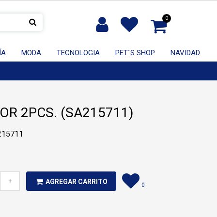
0
ÍA
MODA
TECNOLOGIA
PET´S SHOP
NAVIDAD
R 2PCS. (SA215711)
A215711
+
AGREGAR CARRITO
0