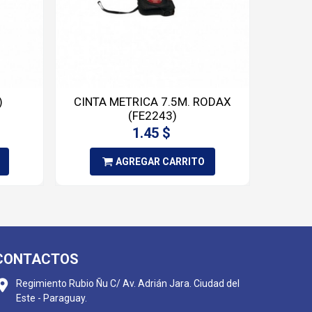
)
CINTA METRICA 7.5M. RODAX
EN
(FE2243)
1.45 $
AGREGAR CARRITO
CONTACTOS
Regimiento Rubio Ñu C/ Av. Adrián Jara. Ciudad del
Este - Paraguay.