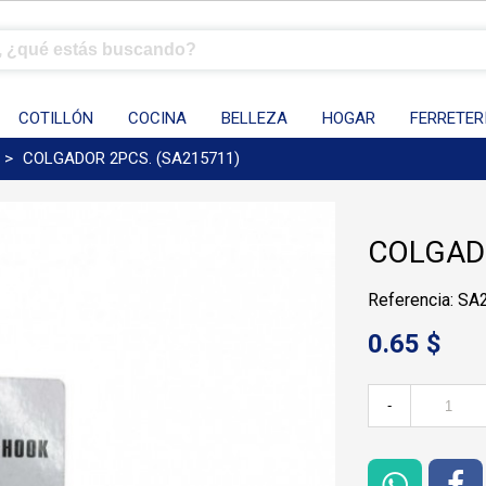
COTILLÓN
COCINA
BELLEZA
HOGAR
FERRETER
>
COLGADOR 2PCS. (SA215711)
COLGADO
Referencia: S
0.65 $
-