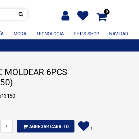
0
ÍA
MODA
TECNOLOGIA
PET´S SHOP
NAVIDAD
E MOLDEAR 6PCS
50)
S613150
+
AGREGAR CARRITO
1