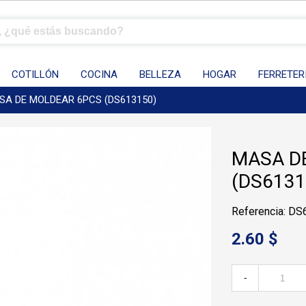
COTILLÓN
COCINA
BELLEZA
HOGAR
FERRETER
SA DE MOLDEAR 6PCS (DS613150)
MASA D
(DS6131
Referencia: D
2.60 $
-