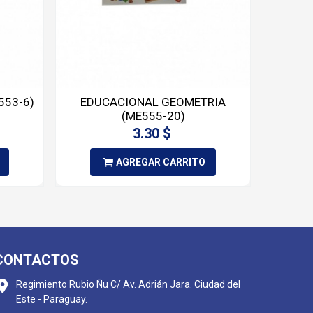
553-6)
EDUCACIONAL GEOMETRIA
MA
(ME555-20)
3.30 $
AGREGAR CARRITO
CONTACTOS
Regimiento Rubio Ñu C/ Av. Adrián Jara. Ciudad del
Este - Paraguay.